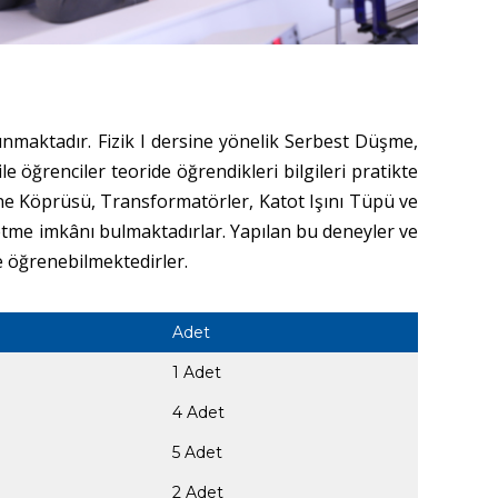
unmaktadır. Fizik I dersine yönelik Serbest Düşme,
 öğrenciler teoride öğrendikleri bilgileri pratikte
ne Köprüsü, Transformatörler, Katot Işını Tüpü ve
 etme imkânı bulmaktadırlar. Yapılan bu deneyler ve
de öğrenebilmektedirler.
Adet
1 Adet
4 Adet
5 Adet
2 Adet