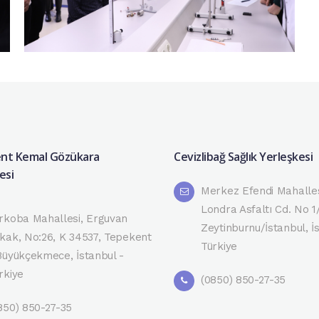
nt Kemal Gözükara
Cevizlibağ Sağlık Yerleşkesi
esi
Merkez Efendi Mahalles
Londra Asfaltı Cd. No 1
rkoba Mahallesi, Erguvan
Zeytinburnu/İstanbul, İ
kak, No:26, K 34537, Tepekent
Türkiye
Büyükçekmece, İstanbul -
rkiye
(0850) 850-27-35
850) 850-27-35