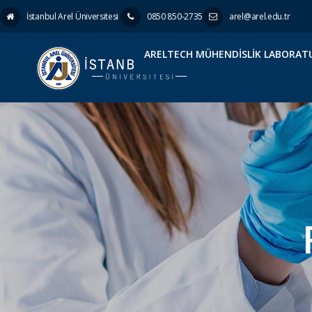
İstanbul Arel Üniversitesi
0850 850-2735
arel@arel.edu.tr
ARELTECH MÜHENDISLIK LABORAT