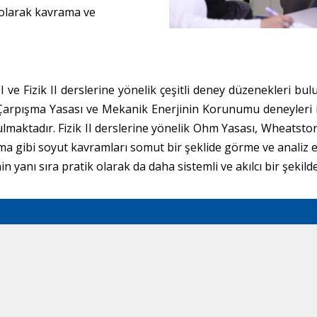
 olarak kavrama ve
ve Fizik II derslerine yönelik çeşitli deney düzenekleri bul
Çarpışma Yasası ve Mekanik Enerjinin Korunumu deneyleri ile
maktadır. Fizik II derslerine yönelik Ohm Yasası, Wheatsto
izma gibi soyut kavramları somut bir şeklide görme ve analiz
n yanı sıra pratik olarak da daha sistemli ve akılcı bir şekil