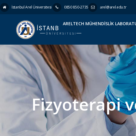
İstanbul Arel Üniversitesi
0850 850-2735
arel@arel.edu.tr
ARELTECH MÜHENDISLIK LABORAT
Fizyoterapi 