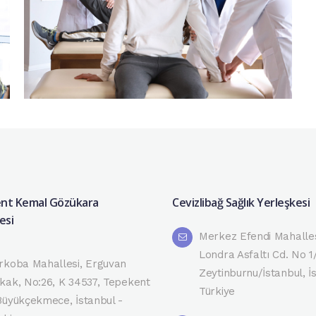
nt Kemal Gözükara
Cevizlibağ Sağlık Yerleşkesi
esi
Merkez Efendi Mahalles
Londra Asfaltı Cd. No 1
rkoba Mahallesi, Erguvan
Zeytinburnu/İstanbul, İ
kak, No:26, K 34537, Tepekent
Türkiye
Büyükçekmece, İstanbul -