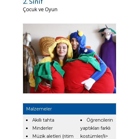
2. Sınıf
Çocuk ve Oyun
Malzemeler
Akıllı tahta
Öğrencilerin
Minderler
yaptıkları farklı
Müzik aletleri (ritim
kostümler/li>