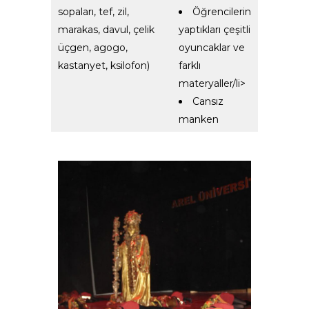
sopaları, tef, zil,
Öğrencilerin
marakas, davul, çelik
yaptıkları çeşitli
üçgen, agogo,
oyuncaklar ve
kastanyet, ksilofon)
farklı
materyaller/li>
Cansız
manken